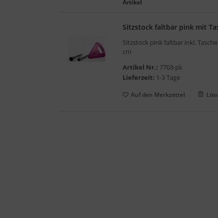
Artikel
gelstühle
Sitzstock faltbar pink mit T
Sitzstock pink faltbar inkl. Tasch
cm
Artikel Nr.:
7703-pk
Lieferzeit:
1-3 Tage
Auf den Merkzettel
Lös