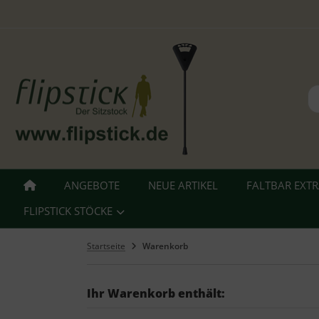
ALLES ANZEIGEN AUS FLIPSTICK STÖCKE
tzstöcke
hstöcke
leskopstöcke
ANGEBOTE
NEUE ARTIKEL
FALTBAR EXT
hhilfen
FLIPSTICK STÖCKE
azierstöcke
Startseite
Warenkorb
nderstöcke
Ihr Warenkorb enthält:
gd Sitz