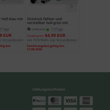
r hell-blau mit
Sitzstock faltbar und
Sitzstock extra k
verstellbar hell-grün mit
schwarz-rot
Tasche
-3 Tage
Lieferzeit:
1-3 Tage
Lieferzeit:
1-3
99 EUR
64,95 EUR
49,9
Sonderpreis
Sonderpreis
l.
Versandkosten
inkl. 19 % MwSt. zzgl.
Versandkosten
inkl. 19 % MwSt. zzgl
tig bis:
Sonderangebot gültig bis:
Sonderangebot gülti
31.08.2026
31.08.2026
Zahlungsmethoden