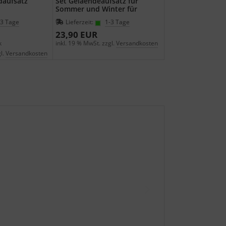
daufsatz
Set Gelaendeaufsatz für
Sommer und Winter für
Gehstöcke und Sitzstöcke
-3 Tage
Lieferzeit:
1-3 Tage
23,90 EUR
k
inkl. 19 % MwSt. zzgl.
Versandkosten
l.
Versandkosten