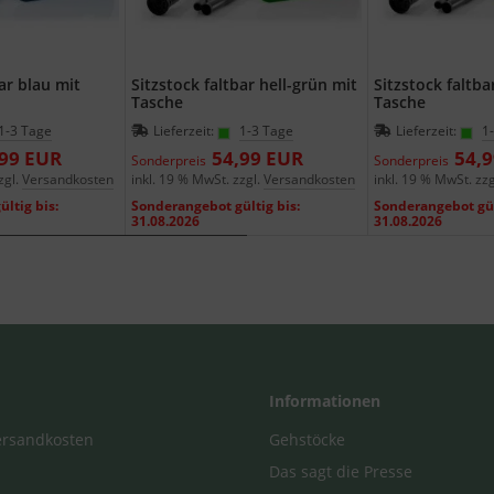
ar blau mit
Sitzstock faltbar hell-grün mit
Sitzstock faltba
Tasche
Tasche
1-3 Tage
Lieferzeit:
1-3 Tage
Lieferzeit:
1
,99 EUR
54,99 EUR
54,
Sonderpreis
Sonderpreis
zgl.
Versandkosten
inkl. 19 % MwSt. zzgl.
Versandkosten
inkl. 19 % MwSt. zzg
ltig bis:
Sonderangebot gültig bis:
Sonderangebot gül
31.08.2026
31.08.2026
Informationen
Versandkosten
Gehstöcke
Das sagt die Presse