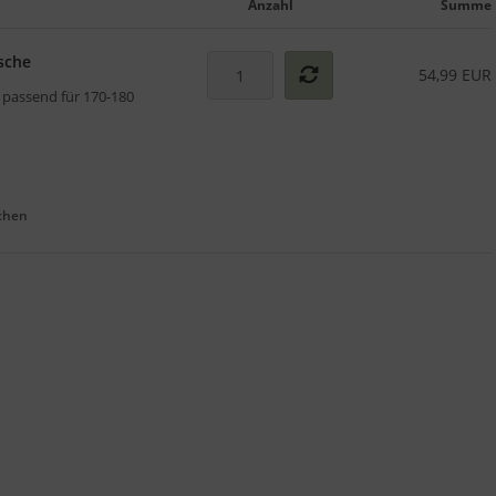
Anzahl
Summe
asche
54,99 EUR
e passend für 170-180
chen