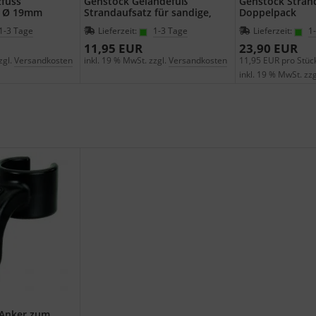
zfuss
Gehstock Geländefuß
Gehstock Stran
z Ø 19mm
Strandaufsatz für sandige,
Doppelpack
moorastige Böden für
1-3 Tage
Lieferzeit:
1-3 Tage
Lieferzeit:
1
Wanderstöcke mit
Durchmesser 19 mm
11,95 EUR
23,90 EUR
zgl.
Versandkosten
inkl. 19 % MwSt. zzgl.
Versandkosten
11,95 EUR pro Stüc
inkl. 19 % MwSt. zzg
 Anker zum