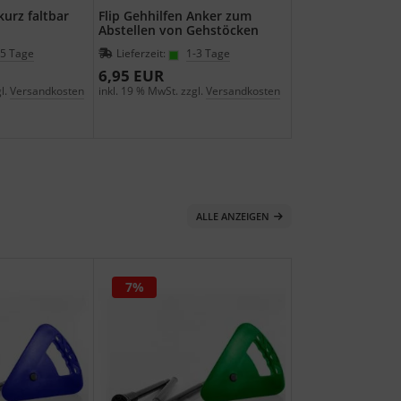
kurz faltbar
Flip Gehhilfen Anker zum
Gehstock mit Sit
Abstellen von Gehstöcken
-5 Tage
Lieferzeit:
1-3 Tage
Lieferzeit:
1-3
6,95 EUR
44,90 EUR
l.
Versandkosten
inkl. 19 % MwSt. zzgl.
Versandkosten
inkl. 19 % MwSt. zzgl
ALLE ANZEIGEN
7%
17%