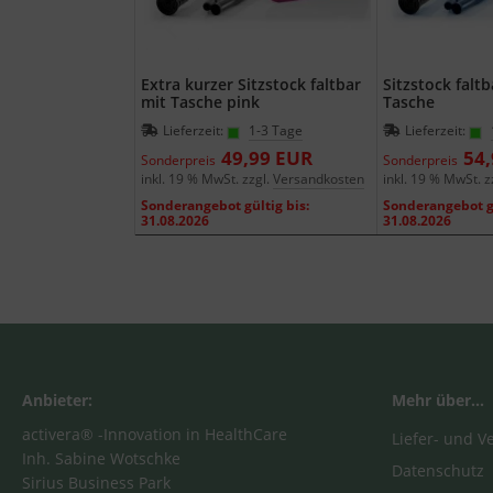
Extra kurzer Sitzstock faltbar
Sitzstock faltb
mit Tasche pink
Tasche
Lieferzeit:
1-3 Tage
Lieferzeit:
49,99 EUR
54
Sonderpreis
Sonderpreis
inkl. 19 % MwSt. zzgl.
Versandkosten
inkl. 19 % MwSt. z
Sonderangebot gültig bis:
Sonderangebot gü
31.08.2026
31.08.2026
Anbieter:
Mehr über...
activera® -Innovation in HealthCare
Liefer- und 
Inh. Sabine Wotschke
Datenschutz
Sirius Business Park