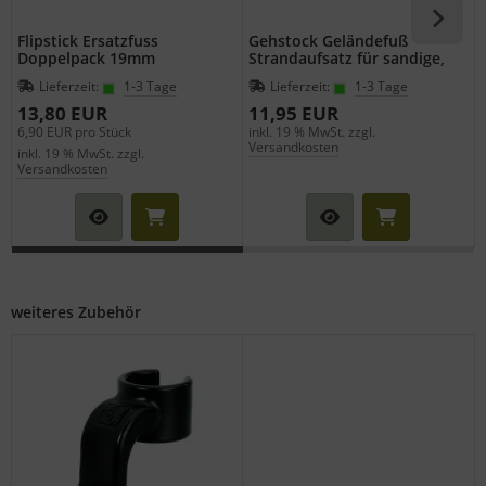
Flipstick Ersatzfuss
Gehstock Geländefuß
Doppelpack 19mm
Strandaufsatz für sandige,
moorastige Böden für
Lieferzeit:
1-3 Tage
Lieferzeit:
1-3 Tage
Wanderstöcke mit
Durchmesser 19 mm
13,80 EUR
11,95 EUR
6,90 EUR pro Stück
inkl. 19 % MwSt. zzgl.
i
Versandkosten
inkl. 19 % MwSt. zzgl.
Versandkosten
weiteres Zubehör