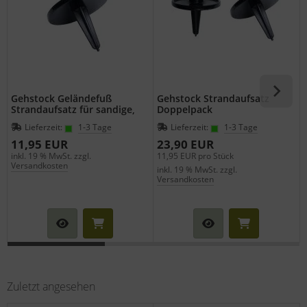
Gehstock Geländefuß
Gehstock Strandaufsatz
Strandaufsatz für sandige,
Doppelpack
moorastige Böden für
Lieferzeit:
1-3 Tage
Lieferzeit:
1-3 Tage
Wanderstöcke mit
Durchmesser 19 mm
11,95 EUR
23,90 EUR
inkl. 19 % MwSt. zzgl.
11,95 EUR pro Stück
i
Versandkosten
inkl. 19 % MwSt. zzgl.
Versandkosten
Zuletzt angesehen