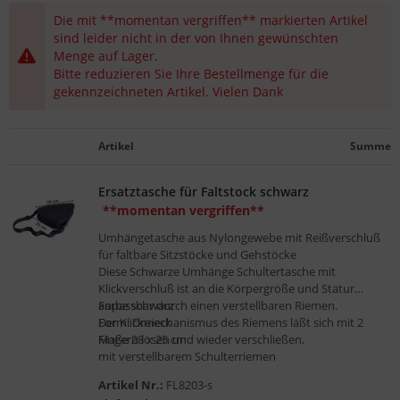
gelstühle
Die mit
**momentan vergriffen**
markierten Artikel
sind leider nicht in der von Ihnen gewünschten
Menge auf Lager.
Bitte reduzieren Sie Ihre Bestellmenge für die
gekennzeichneten Artikel. Vielen Dank
Artikel
Summe
Ersatztasche für Faltstock schwarz
**momentan vergriffen**
Umhängetasche aus Nylongewebe mit Reißverschluß
für faltbare Sitzstöcke und Gehstöcke
Diese Schwarze Umhänge Schultertasche mit
Klickverschluß ist an die Körpergröße und Statur
anpassbar durch einen verstellbaren Riemen.
Farbe schwarz
Der Klickmechanismus des Riemens läßt sich mit 2
Form: Dreieck
Fingern lösen und wieder verschließen.
Maße 28 x 25 cm
mit verstellbarem Schulterriemen
Die Tasche ermöglicht einen platzsparenden Transport
Artikel Nr.:
FL8203-s
Ihres faltbaren Gehstockes.