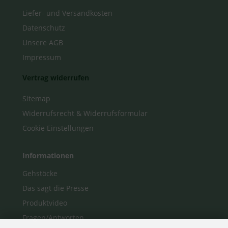
Liefer- und Versandkosten
Datenschutz
Unsere AGB
Impressum
Vertrag widerrufen
Sitemap
Widerrufsrecht & Widerrufsformular
Cookie Einstellungen
Informationen
Gehstöcke
Das sagt die Presse
Produktvideo
Fragen/Antworten