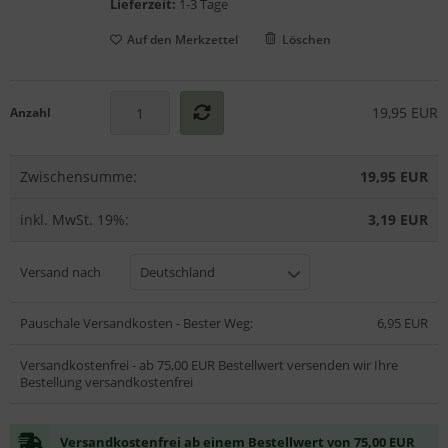
Lieferzeit:
1-3 Tage
Denn bei Nichtgebrauch auf Reissen ist die
Dreieckstasche leicht im Handgepäck oder im Koffer
Auf den Merkzettel
Löschen
verstaubar
19,95 EUR
Anzahl
Zwischensumme:
19,95 EUR
inkl. MwSt. 19%:
3,19 EUR
Versand nach
Deutschland
Pauschale Versandkosten - Bester Weg:
6,95 EUR
Versandkostenfrei - ab 75,00 EUR Bestellwert versenden wir Ihre
Bestellung versandkostenfrei
Versandkostenfrei ab einem Bestellwert von 75,00 EUR