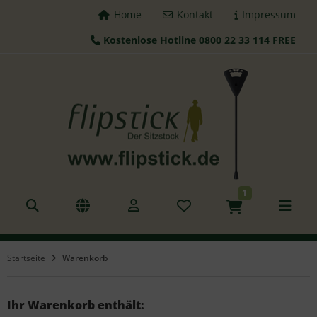
Home
Kontakt
Impressum
Kostenlose Hotline 0800 22 33 114 FREE
ALLES ANZEIGEN AUS FLIPSTICK STÖCKE
tzstöcke
hstöcke
leskopstöcke
1
hhilfen
azierstöcke
Startseite
Warenkorb
nderstöcke
gd Sitz
Ihr Warenkorb enthält: