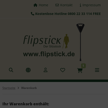
Home
Kontakt
Impressum
Kostenlose Hotline 0800 22 33 114 FREE
ALLES ANZEIGEN AUS FLIPSTICK STÖCKE
tzstöcke
hstöcke
leskopstöcke
1
hhilfen
azierstöcke
Startseite
Warenkorb
nderstöcke
gd Sitz
Ihr Warenkorb enthält: