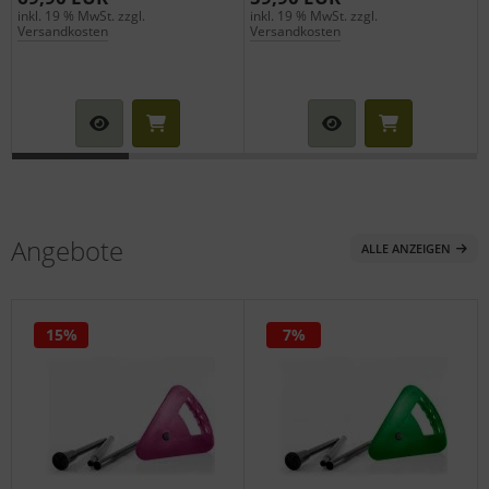
inkl. 19 % MwSt. zzgl.
inkl. 19 % MwSt. zzgl.
i
Versandkosten
Versandkosten
Angebote
ALLE ANZEIGEN
15%
7%