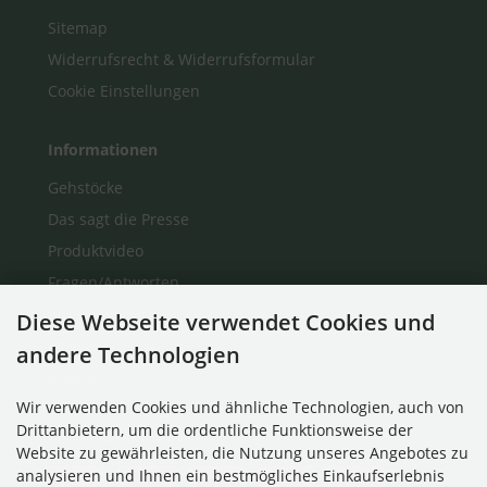
Sitemap
Widerrufsrecht & Widerrufsformular
Cookie Einstellungen
Informationen
Gehstöcke
Das sagt die Presse
Produktvideo
Fragen/Antworten
Auf einen Blick
Diese Webseite verwendet Cookies und
Über Uns
andere Technologien
Kontakt
Wir verwenden Cookies und ähnliche Technologien, auch von
Drittanbietern, um die ordentliche Funktionsweise der
Zahlungsmethoden
Website zu gewährleisten, die Nutzung unseres Angebotes zu
analysieren und Ihnen ein bestmögliches Einkaufserlebnis