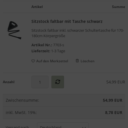
gelstühle
Artikel
Summe
Sitzstock faltbar mit Tasche schwarz
Sitzstock faltbar inkl. schwarzer Schultertasche für 170-
180cm Körpergröße
Artikel Nr.:
7703-s
Lieferzeit:
1-3 Tage
Auf den Merkzettel
Löschen
54,99 EUR
Anzahl
Zwischensumme:
54,99 EUR
inkl. MwSt. 19%:
8,78 EUR
Versand nach
Deutschland