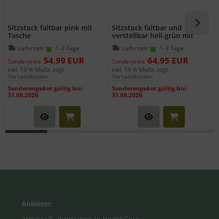
Sitzstock faltbar pink mit
Sitzstock faltbar und
Tasche
verstellbar hell-grün mit
Tasche
Lieferzeit:
1-3 Tage
Lieferzeit:
1-3 Tage
54,99 EUR
64,95 EUR
Sonderpreis
Sonderpreis
inkl. 19 % MwSt. zzgl.
inkl. 19 % MwSt. zzgl.
i
Versandkosten
Versandkosten
Sonderangebot gültig bis:
Sonderangebot gültig bis:
31.08.2026
31.08.2026
Anbieter:
activera® -Innovation in HealthCare