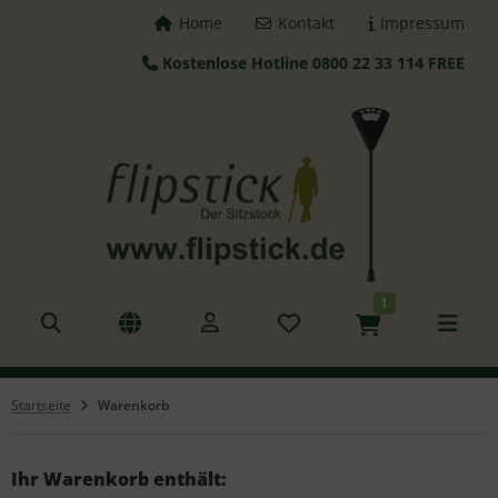
Home
Kontakt
Impressum
Kostenlose Hotline 0800 22 33 114 FREE
ALLES ANZEIGEN AUS FLIPSTICK STÖCKE
tzstöcke
hstöcke
leskopstöcke
1
hhilfen
azierstöcke
Startseite
Warenkorb
nderstöcke
gd Sitz
Ihr Warenkorb enthält: