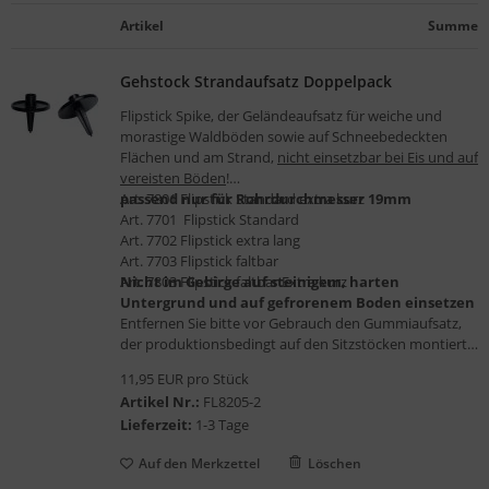
gelstühle
Artikel
Summe
Gehstock Strandaufsatz Doppelpack
Flipstick Spike, der Geländeaufsatz für weiche und
morastige Waldböden sowie auf Schneebedeckten
Flächen und am Strand,
nicht einsetzbar bei Eis und auf
vereisten Böden
!
passend nur für Rohrdurchmesser 19mm
Art. 7801 Flipstick Standard extra kurz
Art. 7701 Flipstick Standard
Art. 7702 Flipstick extra lang
Art. 7703 Flipstick faltbar
Art. 7803 Flipstick faltbar Extra kurz
Nicht im Gebirge auf steinigem, harten
Untergrund und auf gefrorenem Boden einsetzen
Entfernen Sie bitte vor Gebrauch den Gummiaufsatz,
der produktionsbedingt auf den Sitzstöcken montiert
ist.
11,95 EUR pro Stück
Artikel Nr.:
FL8205-2
Doppelpack
Lieferzeit:
1-3 Tage
Auf den Merkzettel
Löschen