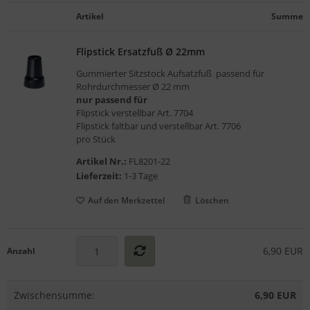
gelstühle
Artikel
Summe
Flipstick Ersatzfuß Ø 22mm
Gummierter Sitzstock Aufsatzfuß passend für
Rohrdurchmesser
Ø 22 mm
nur passend für
Flipstick verstellbar Art. 7704
Flipstick faltbar und verstellbar Art. 7706
pro Stück
Artikel Nr.:
FL8201-22
Lieferzeit:
1-3 Tage
Auf den Merkzettel
Löschen
6,90 EUR
Anzahl
Zwischensumme:
6,90 EUR