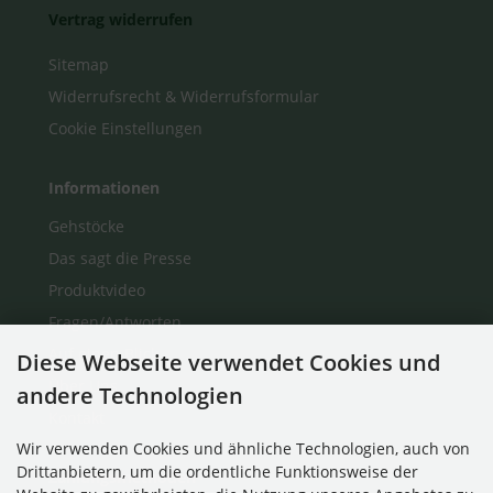
Vertrag widerrufen
Sitemap
Widerrufsrecht & Widerrufsformular
Cookie Einstellungen
Informationen
Gehstöcke
Das sagt die Presse
Produktvideo
Fragen/Antworten
Auf einen Blick
Diese Webseite verwendet Cookies und
Über Uns
andere Technologien
Kontakt
Wir verwenden Cookies und ähnliche Technologien, auch von
Drittanbietern, um die ordentliche Funktionsweise der
Zahlungsmethoden