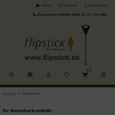
Home
Kontakt
Impressum
Kostenlose Hotline 0800 22 33 114 FREE
ALLES ANZEIGEN AUS FLIPSTICK STÖCKE
tzstöcke
hstöcke
leskopstöcke
1
hhilfen
azierstöcke
Startseite
Warenkorb
nderstöcke
gd Sitz
Ihr Warenkorb enthält: