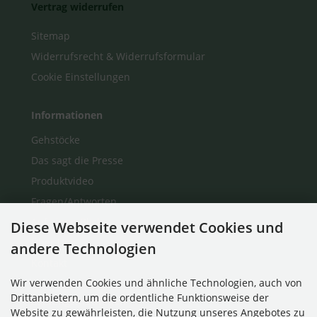
Vertrag widerrufen
Sitemap
Widerrufsrecht & Widerrufsformular
Cookie Einstellungen
Informationen
Gehstöcke
Das sagt die Presse
Produktvideo
Fragen/Antworten
Auf einen Blick
Diese Webseite verwendet Cookies und
Über Uns
andere Technologien
Kontakt
Wir verwenden Cookies und ähnliche Technologien, auch von
Drittanbietern, um die ordentliche Funktionsweise der
Zahlungsmethoden
Website zu gewährleisten, die Nutzung unseres Angebotes zu