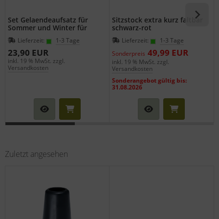
Set Gelaendeaufsatz für
Sitzstock extra kurz faltbar
Sommer und Winter für
schwarz-rot
Gehstöcke und Sitzstöcke
Lieferzeit:
1-3 Tage
Lieferzeit:
1-3 Tage
23,90 EUR
49,99 EUR
Sonderpreis
inkl. 19 % MwSt. zzgl.
i
inkl. 19 % MwSt. zzgl.
Versandkosten
Versandkosten
Sonderangebot gültig bis:
31.08.2026
Zuletzt angesehen