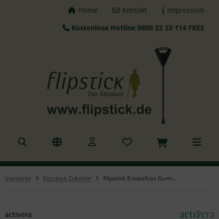
Home
Kontakt
Impressum
Kostenlose Hotline 0800 22 33 114 FREE
ALLES ANZEIGEN AUS FLIPSTICK STÖCKE
tzstöcke
hstöcke
leskopstöcke
hhilfen
azierstöcke
Startseite
Sitzstock Zubehör
Flipstick Ersatzfuss Gummiaufsatz Ø 19mm
nderstöcke
gd Sitz
activera