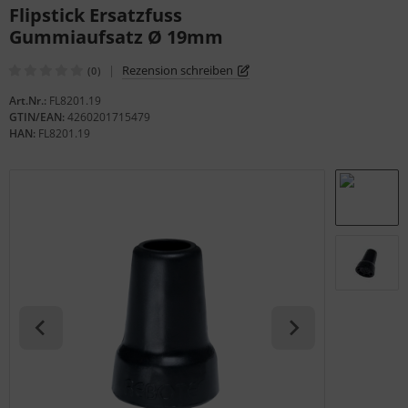
Flipstick Ersatzfuss
gelstühle
Gummiaufsatz Ø 19mm
|
Rezension schreiben
(0)
Art.Nr.:
FL8201.19
GTIN/EAN:
4260201715479
HAN:
FL8201.19