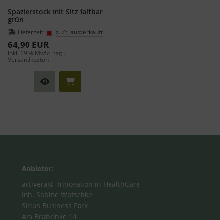
Spazierstock mit Sitz faltbar
grün
Lieferzeit:
z. Zt. ausverkauft
64,90 EUR
inkl. 19 % MwSt. zzgl.
Versandkosten
Anbieter:
activera® -Innovation in HealthCare
Inh. Sabine Wotschke
Sirius Business Park
Am Brabrinke 14