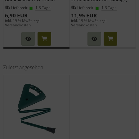
moorastige Böden für
Lieferzeit:
1-3 Tage
Lieferzeit:
1-3 Tage
Wanderstöcke mit
Durchmesser 19 mm
6,90 EUR
11,95 EUR
inkl. 19 % MwSt. zzgl.
inkl. 19 % MwSt. zzgl.
i
Versandkosten
Versandkosten
Zuletzt angesehen