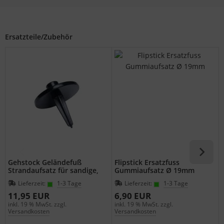
Ersatzteile/Zubehör
Gehstock Geländefuß
Flipstick Ersatzfuss
Strandaufsatz für sandige,
Gummiaufsatz Ø 19mm
moorastige Böden für
Lieferzeit:
1-3 Tage
Lieferzeit:
1-3 Tage
Wanderstöcke mit
Durchmesser 19 mm
11,95 EUR
6,90 EUR
inkl. 19 % MwSt. zzgl.
inkl. 19 % MwSt. zzgl.
6
Versandkosten
Versandkosten
i