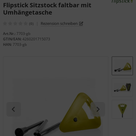
Flipstick Sitzstock faltbar mit
gelstühle
Umhängetasche
|
Rezension schreiben
(0)
Art.Nr.:
7703-gb
GTIN/EAN:
4260201715073
HAN:
7703-gb