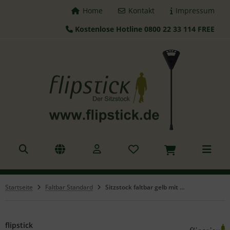
Home
Kontakt
Impressum
Kostenlose Hotline 0800 22 33 114 FREE
ALLES ANZEIGEN AUS FLIPSTICK STÖCKE
tzstöcke
hstöcke
leskopstöcke
hhilfen
azierstöcke
Startseite
Faltbar Standard
Sitzstock faltbar gelb mit Tasche
nderstöcke
gd Sitz
flipstick