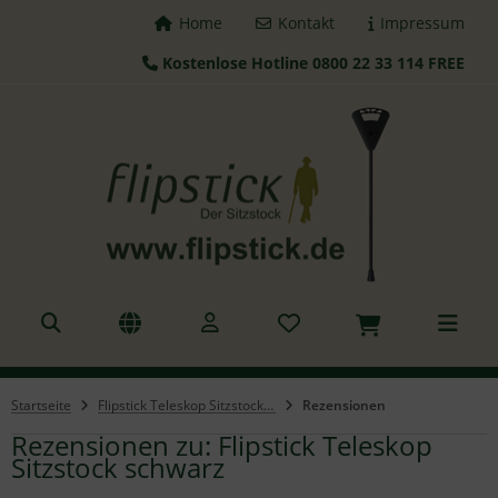
Home
Kontakt
Impressum
Kostenlose Hotline 0800 22 33 114 FREE
ALLES ANZEIGEN AUS FLIPSTICK STÖCKE
tzstöcke
hstöcke
leskopstöcke
hhilfen
azierstöcke
Startseite
Flipstick Teleskop Sitzstock schwarz
Rezensionen
nderstöcke
Rezensionen zu: Flipstick Teleskop
Sitzstock schwarz
gd Sitz