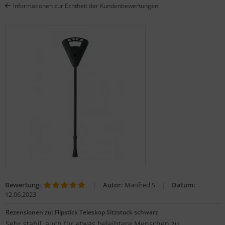
Informationen zur Echtheit der Kundenbewertungen
gelstühle
Bewertung:
|
Autor:
Manfred S.
|
Datum:
12.06.2023
Rezensionen zu: Flipstick Teleskop Sitzstock schwarz
Sehr stabil, auch für etwas beleibtere Menschen zu