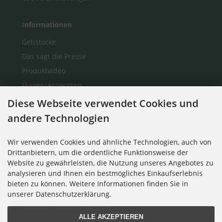
Informationen
Gehstöcke
Das sagt die Presse
Produktvideo
Fragen/Antworten
Auf einen Blick
Diese Webseite verwendet Cookies und
Über Uns
andere Technologien
Kontakt
Wir verwenden Cookies und ähnliche Technologien, auch von
Drittanbietern, um die ordentliche Funktionsweise der
Zahlungsmethoden
Website zu gewährleisten, die Nutzung unseres Angebotes zu
analysieren und Ihnen ein bestmögliches Einkaufserlebnis
bieten zu können. Weitere Informationen finden Sie in
unserer Datenschutzerklärung.
ALLE AKZEPTIEREN