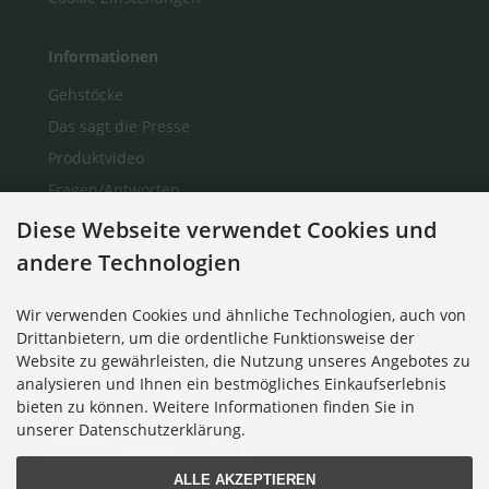
Informationen
Gehstöcke
Das sagt die Presse
Produktvideo
Fragen/Antworten
Auf einen Blick
Diese Webseite verwendet Cookies und
Über Uns
andere Technologien
Kontakt
Wir verwenden Cookies und ähnliche Technologien, auch von
Drittanbietern, um die ordentliche Funktionsweise der
Zahlungsmethoden
Website zu gewährleisten, die Nutzung unseres Angebotes zu
analysieren und Ihnen ein bestmögliches Einkaufserlebnis
bieten zu können. Weitere Informationen finden Sie in
unserer Datenschutzerklärung.
ALLE AKZEPTIEREN