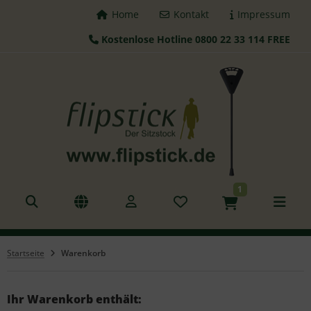
Home
Kontakt
Impressum
Kostenlose Hotline 0800 22 33 114 FREE
ALLES ANZEIGEN AUS FLIPSTICK STÖCKE
tzstöcke
hstöcke
leskopstöcke
1
hhilfen
azierstöcke
Startseite
Warenkorb
nderstöcke
gd Sitz
Ihr Warenkorb enthält: