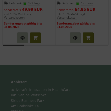
Lieferzeit:
1-3 Tage
Lieferzeit:
1-3 Tage
49,99 EUR
64,95 EUR
Sonderpreis
Sonderpreis
inkl. 19 % MwSt. zzgl.
inkl. 19 % MwSt. zzgl.
i
Versandkosten
Versandkosten
Sonderangebot gültig bis:
Sonderangebot gültig bis:
31.08.2026
31.08.2026
Anbieter:
activera® -Innovation in HealthCare
Inh. Sabine Wotschke
Sirius Business Park
Am Brabrinke 14