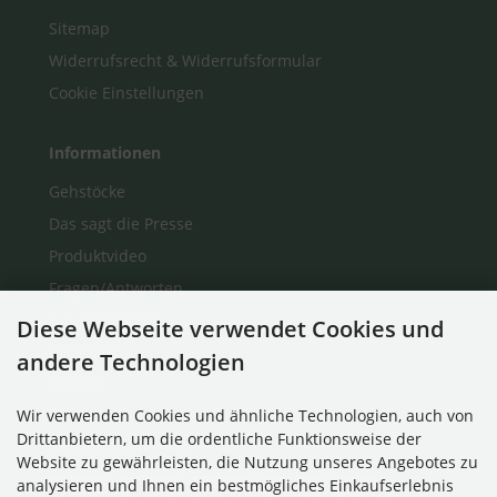
Sitemap
Widerrufsrecht & Widerrufsformular
Cookie Einstellungen
Informationen
Gehstöcke
Das sagt die Presse
Produktvideo
Fragen/Antworten
Auf einen Blick
Diese Webseite verwendet Cookies und
Über Uns
andere Technologien
Kontakt
Wir verwenden Cookies und ähnliche Technologien, auch von
Drittanbietern, um die ordentliche Funktionsweise der
Zahlungsmethoden
Website zu gewährleisten, die Nutzung unseres Angebotes zu
analysieren und Ihnen ein bestmögliches Einkaufserlebnis