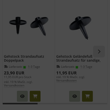
Gehstock Strandaufsatz
Gehstock Geländefuß
Doppelpack
Strandaufsatz für sandige,
moorastige Böden für
Lieferzeit:
1-3 Tage
Lieferzeit:
1-3 Tage
Wanderstöcke mit
Durchmesser 19 mm
23,90 EUR
11,95 EUR
11,95 EUR pro Stück
inkl. 19 % MwSt. zzgl.
i
Versandkosten
inkl. 19 % MwSt. zzgl.
Versandkosten