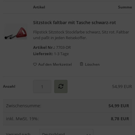
gelstühle
Artikel
Summe
Sitzstock faltbar mit Tasche schwarz-rot
Flipstick Sitzstock Stockfarbe schwarz, Sitz rot. Faltbar
und paßt in jeden Reisekoffer.
Artikel Nr.:
7703-DR
Lieferzeit:
1-3 Tage
Auf den Merkzettel
Löschen
54,99 EUR
Anzahl
Zwischensumme:
54,99 EUR
inkl. MwSt. 19%:
8,78 EUR
Versand nach
Deutschland