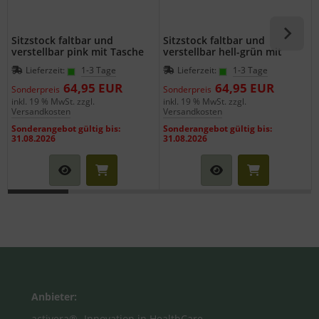
Sitzstock faltbar und
Sitzstock faltbar und
verstellbar pink mit Tasche
verstellbar hell-grün mit
Tasche
Lieferzeit:
1-3 Tage
Lieferzeit:
1-3 Tage
64,95 EUR
64,95 EUR
Sonderpreis
Sonderpreis
inkl. 19 % MwSt. zzgl.
inkl. 19 % MwSt. zzgl.
i
Versandkosten
Versandkosten
Sonderangebot gültig bis:
Sonderangebot gültig bis:
31.08.2026
31.08.2026
Anbieter:
activera® -Innovation in HealthCare