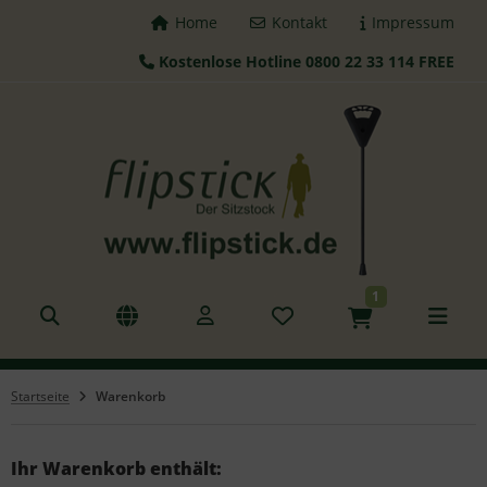
Home
Kontakt
Impressum
Kostenlose Hotline 0800 22 33 114 FREE
ALLES ANZEIGEN AUS FLIPSTICK STÖCKE
tzstöcke
hstöcke
leskopstöcke
1
hhilfen
azierstöcke
Startseite
Warenkorb
nderstöcke
gd Sitz
Ihr Warenkorb enthält: