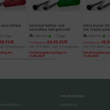
 kurz faltbar
Sitzstock faltbar und
Extra kurzer Sit
verstellbar hell-grün mit
mit Tasche pink
Tasche
1-3 Tage
Lieferzeit:
1-3 Tage
Lieferzeit:
1
,99 EUR
64,95 EUR
49,
Sonderpreis
Sonderpreis
zgl.
Versandkosten
inkl. 19 % MwSt. zzgl.
Versandkosten
inkl. 19 % MwSt. zzg
ltig bis:
Sonderangebot gültig bis:
Sonderangebot gül
31.08.2026
31.08.2026
Informationen
Versandkosten
Gehstöcke