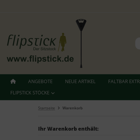
ALLES ANZEIGEN AUS FLIPSTICK STÖCKE
tzstöcke
hstöcke
leskopstöcke
ANGEBOTE
NEUE ARTIKEL
FALTBAR EXT
hhilfen
FLIPSTICK STÖCKE
azierstöcke
Startseite
Warenkorb
nderstöcke
Ihr Warenkorb enthält:
gd Sitz