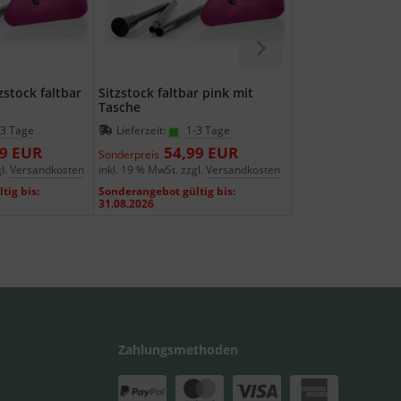
zstock faltbar
Sitzstock faltbar pink mit
Sitzstock faltbar 
Tasche
Tasche
-3 Tage
Lieferzeit:
1-3 Tage
Lieferzeit:
1-3
99 EUR
54,99 EUR
54,9
Sonderpreis
Sonderpreis
l.
Versandkosten
inkl. 19 % MwSt. zzgl.
Versandkosten
inkl. 19 % MwSt. zzgl
tig bis:
Sonderangebot gültig bis:
Sonderangebot gülti
31.08.2026
31.08.2026
Zahlungsmethoden