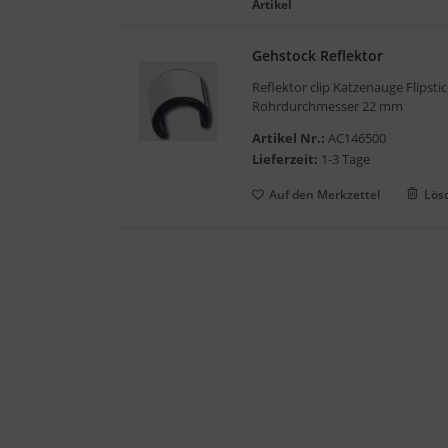
Artikel
gelstühle
Gehstock Reflektor
Reflektor clip Katzenauge Flipst
Rohrdurchmesser 22 mm
Artikel Nr.:
AC146500
Lieferzeit:
1-3 Tage
Auf den Merkzettel
Lös