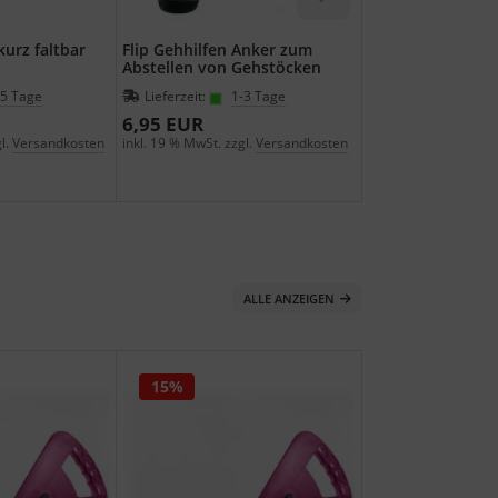
kurz faltbar
Flip Gehhilfen Anker zum
Gehstock mit Sit
Abstellen von Gehstöcken
-5 Tage
Lieferzeit:
1-3 Tage
Lieferzeit:
1-3
6,95 EUR
44,90 EUR
l.
Versandkosten
inkl. 19 % MwSt. zzgl.
Versandkosten
inkl. 19 % MwSt. zzgl
ALLE ANZEIGEN
15%
15%