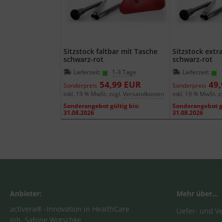
Sitzstock faltbar mit Tasche
Sitzstock extra
schwarz-rot
schwarz-rot
Lieferzeit:
1-3 Tage
Lieferzeit:
54,99 EUR
49
Sonderpreis
Sonderpreis
inkl. 19 % MwSt. zzgl.
Versandkosten
inkl. 19 % MwSt. z
Sonderangebot gültig bis:
Sonderangebot gü
31.08.2026
31.08.2026
Anbieter:
Mehr über...
activera® -Innovation in HealthCare
Liefer- und 
Inh. Sabine Wotschke