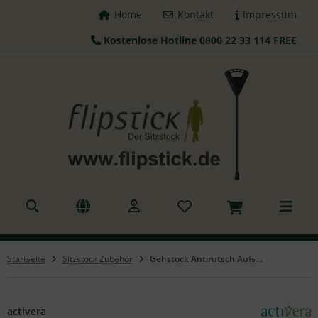
Home
Kontakt
Impressum
Kostenlose Hotline 0800 22 33 114 FREE
ALLES ANZEIGEN AUS FLIPSTICK STÖCKE
tzstöcke
hstöcke
leskopstöcke
hhilfen
azierstöcke
Startseite
Sitzstock Zubehör
Gehstock Antirutsch Aufsatz BigFoot
nderstöcke
gd Sitz
activera