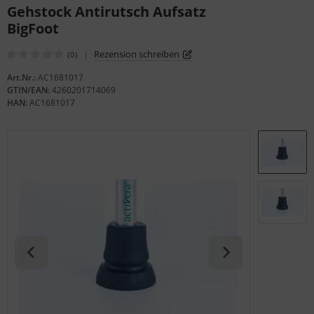
Gehstock Antirutsch Aufsatz
gelstühle
BigFoot
|
Rezension schreiben
(0)
Art.Nr.:
AC1681017
GTIN/EAN:
4260201714069
HAN:
AC1681017